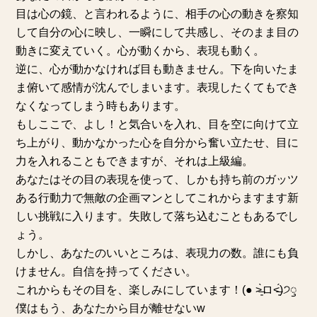
目は心の鏡、と言われるように、相手の心の動きを察知
して自分の心に映し、一瞬にして共感し、そのまま目の
動きに変えていく。心が動くから、表現も動く。
逆に、心が動かなければ目も動きません。下を向いたま
ま俯いて感情が沈んでしまいます。表現したくてもでき
なくなってしまう時もあります。
もしここで、よし！と気合いを入れ、目を空に向けて立
ち上がり、動かなかった心を自分から奮い立たせ、目に
力を入れることもできますが、それは上級編。
あなたはその目の表現を使って、しかも持ち前のガッツ
ある行動力で無敵の企画マンとしてこれからますます新
しい挑戦に入ります。失敗して落ち込むこともあるでし
ょう。
しかし、あなたのいいところは、表現力の数。誰にも負
けません。自信を持ってください。
これからもその目を、楽しみにしています！(● ˃̶͈̀ロ˂̶͈́)੭ꠥ
僕はもう、あなたから目が離せないw