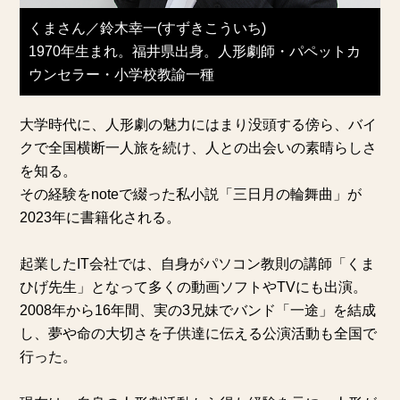
くまさん／鈴木幸一(すずきこういち)
1970年生まれ。福井県出身。人形劇師・パペットカ
ウンセラー・小学校教諭一種
大学時代に、人形劇の魅力にはまり没頭する傍ら、バイ
クで全国横断一人旅を続け、人との出会いの素晴らしさ
を知る。
その経験をnoteで綴った私小説「三日月の輪舞曲」が
2023年に書籍化される。
起業したIT会社では、自身がパソコン教則の講師「くま
ひげ先生」となって多くの動画ソフトやTVにも出演。
2008年から16年間、実の3兄妹でバンド「一途」を結成
し、夢や命の大切さを子供達に伝える公演活動も全国で
行った。