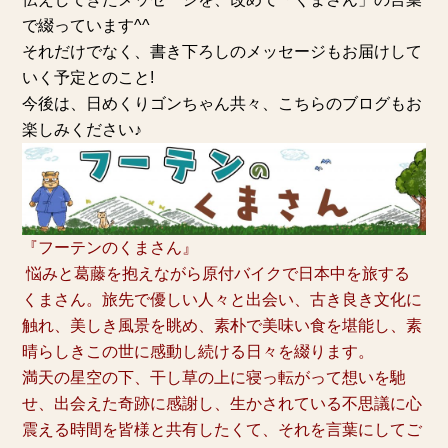
で綴っています^^
それだけでなく、書き下ろしのメッセージもお届けして
いく予定とのこと!
今後は、日めくりゴンちゃん共々、こちらのブログもお
楽しみください♪
『
フーテンのくまさん
』
悩みと葛藤を抱えながら原付バイクで日本中を旅する
くまさん。旅先で優しい人々と出会い、古き良き文化に
触れ、美しき風景を眺め、素朴で美味い食を堪能し、素
晴らしきこの世に感動し続ける日々を綴ります。
満天の星空の下、干し草の上に寝っ転がって想いを馳
せ、出会えた奇跡に感謝し、生かされている不思議に心
震える時間を皆様と共有したくて、それを言葉にしてご