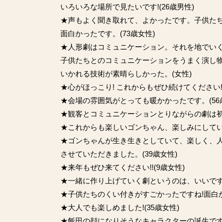
いろいろな場所で見たいです!(26歳男性)
★声もよく聞き取れて、よかったです。子供た
面白かったです。(73歳女性)
★人形劇はコミュニケーション。それを地でい
子供たちとのコミュニケーションをうまく演し
いかれる技術が素晴らしかった。(女性)
★心がほっこり! これからもぜひ続けてください! 
★会場の雰囲気がとっても暖かかったです。(56
★観客とコミュニケーションとりながらの劇は初め
★これからも楽しいゴンちゃん、楽しみにしていま
★ゴンちゃんが生き生きとしていて、楽しく、
させていただきました。(39歳女性)
★来年もぜひ来てください!!(9歳女性)
★一緒に作り上げていく劇というのは、いいですね
★子供たちのくい付きがすごかったですね!面白かっ
★大人でも楽しめました!(35歳女性)
★飯田の顔になりそうなキャラクターの誕生ですね!