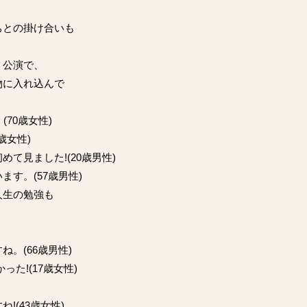
ちとの掛け合いも
く公演で、
物に入れ込んで
(70歳女性)
歳女性)
て見ました!(20歳男性)
す。(57歳男性)
人生の勉強も
。(66歳男性)
た!(17歳女性)
(43歳女性)