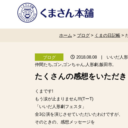
ホーム
>
ブログ
>
くまの日記帳
>
2018.08.08
| いいだ人形
ブログ
仲間たち,ゴン,ゴンちゃん,人形劇,飯田市,
たくさんの感想をいただき
くまです!
もう涙が止まりません!!!(TーT)
「
いいだ人形劇フェスタ
」
全3公演を演じさせていただいたわけですが、
そのときの、感想メッセージを