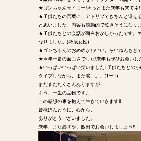
★ゴンちゃんサイコー!きっとまた来年も来てネ! (
★子供たちの言葉に、アドリブできちんと返せ
と思いました。内容も感動的で泣きそうになりまし
★子供たちとの会話が面白おかしかったです。
なりました。(45歳女性)
★ゴンちゃんのおめめかわいい。らいねんもきてね
★今年一番の面白さでした!来年もぜひお会いした
★いっぱいいっぱい笑いました! 子供たちとのかけ
タイプしながら、また涙。。。(TーT)
まだまだたくさんありますが、
もう、一生の宝物ですよ!
この感想の束を抱えて生きていきます!!
皆様ほんとうに、心から、
ありがとうございました。
来年、また必ずや、飯田でお会いしましょう!!