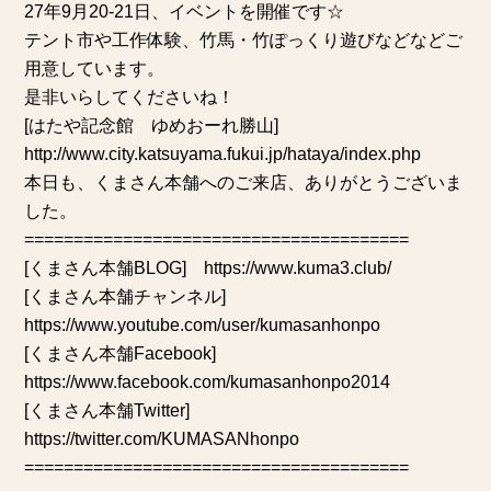
27年9月20-21日、イベントを開催です☆
テント市や工作体験、竹馬・竹ぽっくり遊びなどなどご
用意しています。
是非いらしてくださいね！
[はたや記念館 ゆめおーれ勝山]
http://www.city.katsuyama.fukui.jp/hataya/index.php
本日も、くまさん本舗へのご来店、ありがとうございま
した。
=======================================
[くまさん本舗BLOG]
https://www.kuma3.club/
[くまさん本舗チャンネル]
https://www.youtube.com/user/kumasanhonpo
[くまさん本舗Facebook]
https://www.facebook.com/kumasanhonpo2014
[くまさん本舗Twitter]
https://twitter.com/KUMASANhonpo
=======================================