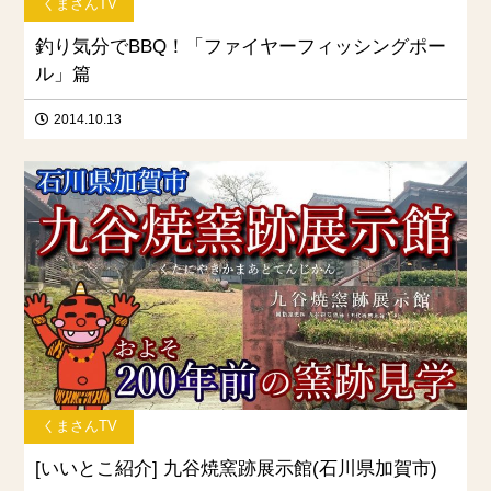
くまさんTV
釣り気分でBBQ！「ファイヤーフィッシングポー
ル」篇
2014.10.13
くまさんTV
[いいとこ紹介] 九谷焼窯跡展示館(石川県加賀市)