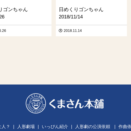
りゴンちゃん
日めくりゴンちゃん
26
2018/11/14
6.26
2018.11.14
な人？
|
人形劇場
|
いっぴん紹介
|
人形劇の公演依頼
|
作曲