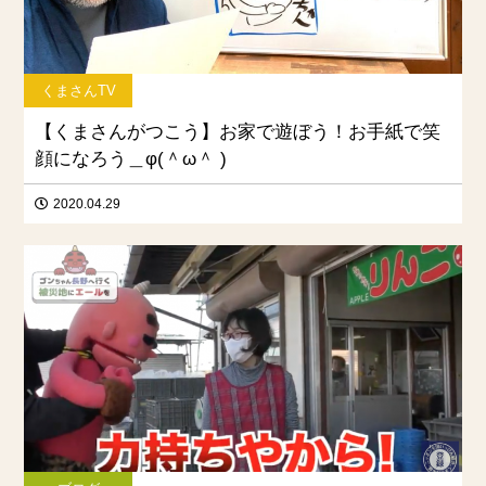
くまさんTV
【くまさんがつこう】お家で遊ぼう！お手紙で笑
顔になろう＿φ(＾ω＾ )
2020.04.29